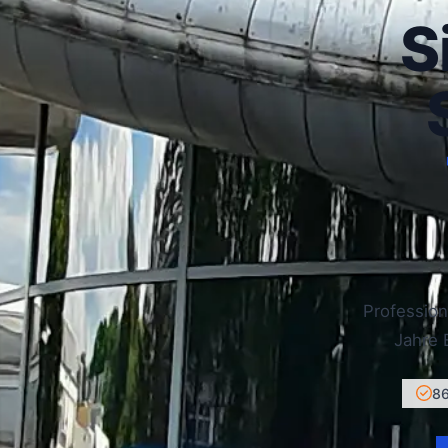
S
Profession
Jahre 
86