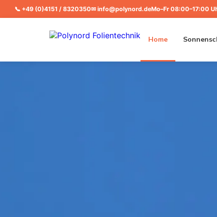
📞
+49 (0)4151 / 8320350
✉
info@polynord.de
Mo–Fr 08:00–17:00 U
Home
Sonnensch