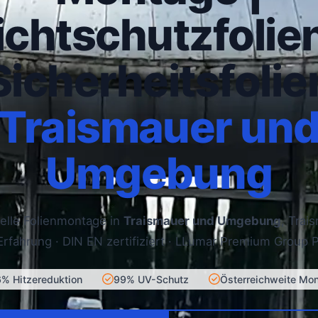
ichtschutzfolien
Sicherheitsfolie
Traismauer un
Umgebung
elle Folienmontage in
Traismauer und Umgebung
, Trai
Erfahrung · DIN EN zertifiziert · LLumar Premium Group P
% Hitzereduktion
99% UV-Schutz
Österreichweite Mo