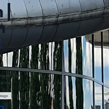
 |
n
d
smauer. 20+
artner.
ntage