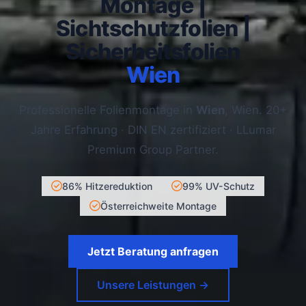
Montage |
Sichtschutzfolien |
Sicherheitsfolien
Wien
Professionelle Folienmontage in
Wien
, Wien. 20+
Jahre Erfahrung · DIN EN zertifiziert · LLumar
Premium Group Partner.
86% Hitzereduktion
99% UV-Schutz
Österreichweite Montage
Jetzt Beratung anfragen
Unsere Leistungen →