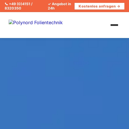
📞
+49 (0)4151 /
✓ Angebot in
Kostenlos anfragen →
8320350
24h