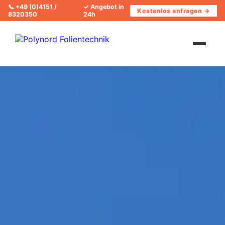
📞
+49 (0)4151 /
✓ Angebot in
Kostenlos anfragen →
8320350
24h