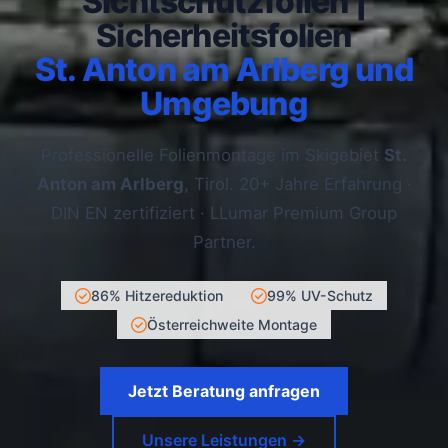
Sichtschutzfolien |
Sicherheitsfolien
St. Anton am Arlberg und
Umgebung
Professionelle Folienmontage im Skigebiet
St.
Anton am Arlberg
, Tirol. 20+ Jahre Erfahrung ·
DIN EN zertifiziert · LLumar Premium Group
Partner.
86% Hitzereduktion
99% UV-Schutz
Österreichweite Montage
Jetzt Beratung anfragen
Unsere Leistungen →