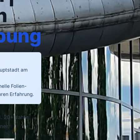
n
ebung
auptstadt am
nelle Folien-
hren Erfahrung.
ll. 20+ Jahre
ner.