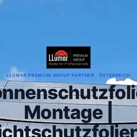
LLUMAR PREMIUM GROUP PARTNER · ÖSTERREICH
nnenschutzfol
Montage |
ichtschutzfolien