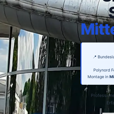
Mitt
📍 Bundesl
Polynord Fo
Montage in
Mi
Profession
Erf