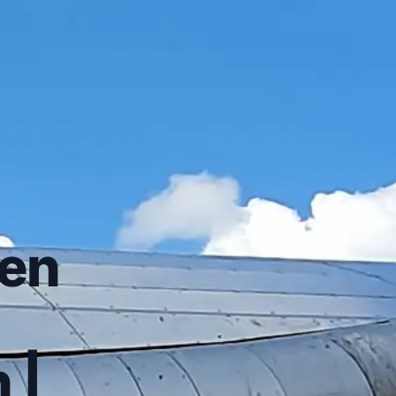
ien
 |