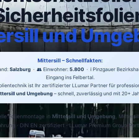
Sicherheitsfolie
ersill und Umg
Mittersill – Schnellfakten:
and:
Salzburg
· 👥 Einwohner:
5.800
· ℹ️ Pinzgauer Bezirksh
Eingang ins Felbertal.
lientechnik ist Ihr zertifizierter LLumar Partner für professio
ttersill und Umgebung
– schnell, zuverlässig und mit 20+ Ja
elle Folienmontage in
Mittersill und Umgebung
, Mittersi
ahrung · DIN EN zertifiziert · LLumar Premium Group Part