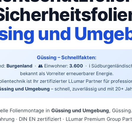
Sicherheitsfolie
sing und Umge
Güssing – Schnellfakten:
nd:
Burgenland
· 👥 Einwohner:
3.600
· ℹ️ Südburgenländisch
bekannt als Vorreiter erneuerbarer Energie.
lientechnik ist Ihr zertifizierter LLumar Partner für professio
üssing und Umgebung
– schnell, zuverlässig und mit 20+ Ja
elle Folienmontage in
Güssing und Umgebung
, Güssing
ahrung · DIN EN zertifiziert · LLumar Premium Group Part