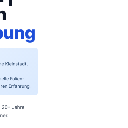
n
bung
e Kleinstadt,
nelle Folien-
hren Erfahrung.
. 20+ Jahre
ner.