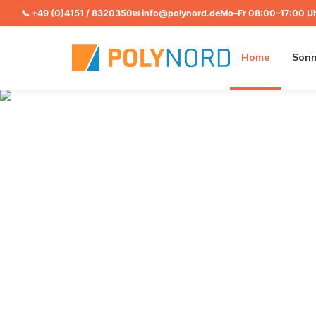
📞
+49 (0)4151 / 8320350
✉
info@polynord.de
Mo–Fr 08:00–17:00 U
Home
Sonn