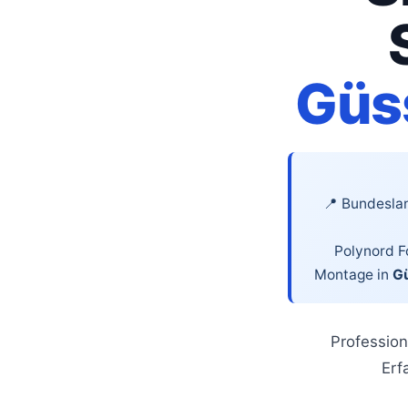
Güs
📍 Bundesla
Polynord Fo
Montage in
G
Profession
Erf