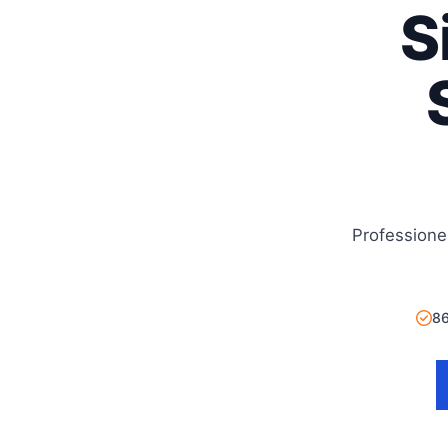
S
Professione
86